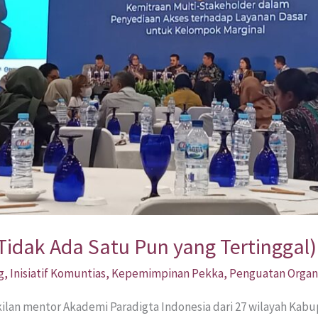
Tidak Ada Satu Pun yang Tertinggal)
g
,
Inisiatif Komuntias
,
Kepemimpinan Pekka
,
Penguatan Organi
kilan mentor Akademi Paradigta Indonesia dari 27 wilayah Kab