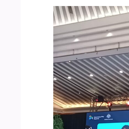
No
One
Left
Behind
(Tidak
Ada
Satu
Pun
yang
Tertinggal)