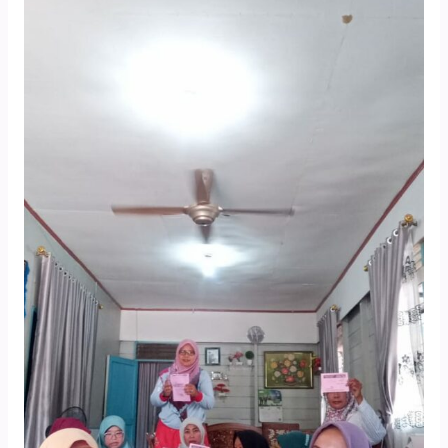
Serikat
Pekka
Kabupaten
Aceh
Tamiang