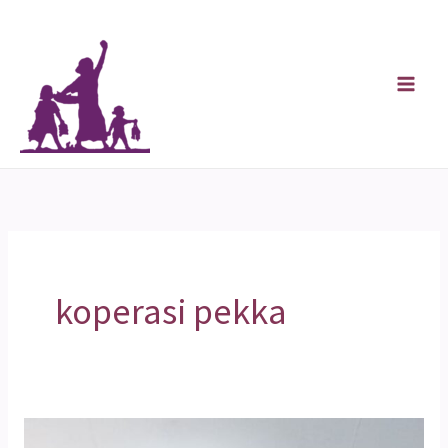
Skip
to
content
koperasi pekka
Arisan