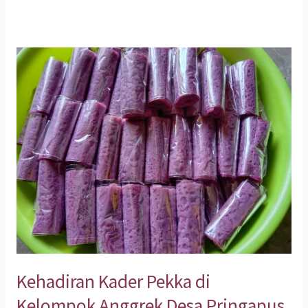
Kehadiran
Kader
Pekka
di
Kelompok
Anggrek
Desa
Pringapus
Kehadiran Kader Pekka di
Kelompok Anggrek Desa Pringapus