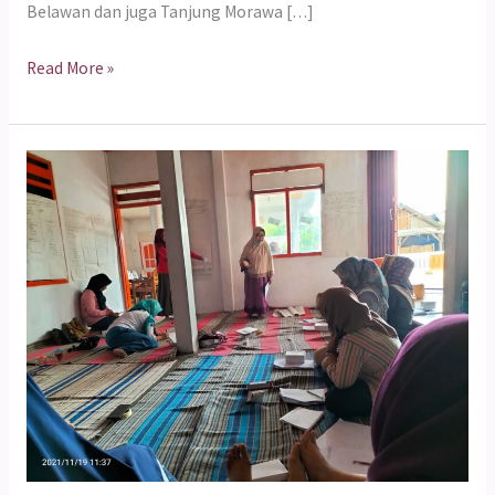
Belawan dan juga Tanjung Morawa […]
Read More »
Training
of
Trainer
untuk
Memfasilitasi
Kegiatan
Penguatan
Ekonomi