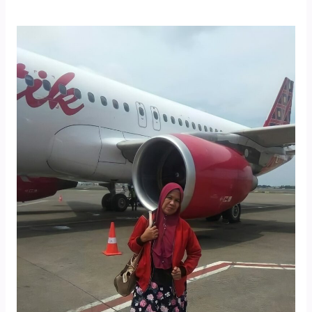
Pekka
Mengubah
Hidupku
menjadi
Lebih
Bermakna