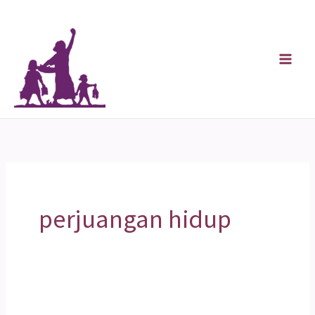
Skip
to
content
perjuangan hidup
Perjuangan