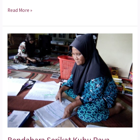
Read More »
Bendahara
Serikat
Kubu
Raya
Melahirkan
Ilham
Bendahara Serikat Kubu Raya