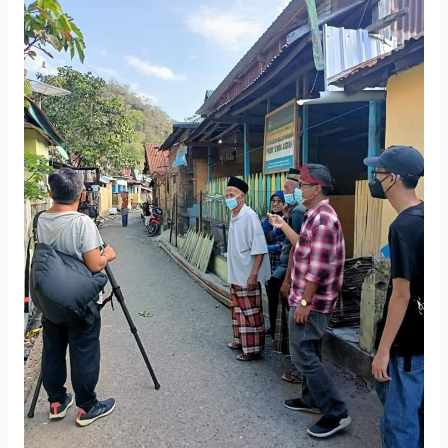
Pekka
Bima
dan
Bank
Sampah
Pekka
Samili
dalam
Cerita