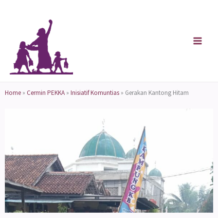
Skip
to
content
Home
»
Cermin PEKKA
»
Inisiatif Komuntias
»
Gerakan Kantong Hitam