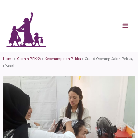
Skip
to
content
Home
»
Cermin PEKKA
»
Kepemimpinan Pekka
»
Grand Opening Salon Pekka,
L’oreal