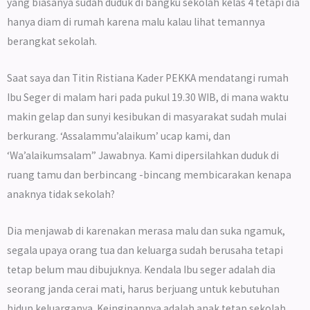
yang biasanya sudah duduk di bangku sekolah kelas 4 tetapi dia
hanya diam di rumah karena malu kalau lihat temannya
berangkat sekolah.
Saat saya dan Titin Ristiana Kader PEKKA mendatangi rumah
Ibu Seger di malam hari pada pukul 19.30 WIB, di mana waktu
makin gelap dan sunyi kesibukan di masyarakat sudah mulai
berkurang. ‘Assalammu’alaikum’ ucap kami, dan
‘Wa’alaikumsalam” Jawabnya. Kami dipersilahkan duduk di
ruang tamu dan berbincang -bincang membicarakan kenapa
anaknya tidak sekolah?
Dia menjawab di karenakan merasa malu dan suka ngamuk,
segala upaya orang tua dan keluarga sudah berusaha tetapi
tetap belum mau dibujuknya. Kendala Ibu seger adalah dia
seorang janda cerai mati, harus berjuang untuk kebutuhan
hidup keluarganya. Keinginannya adalah anak tetap sekolah