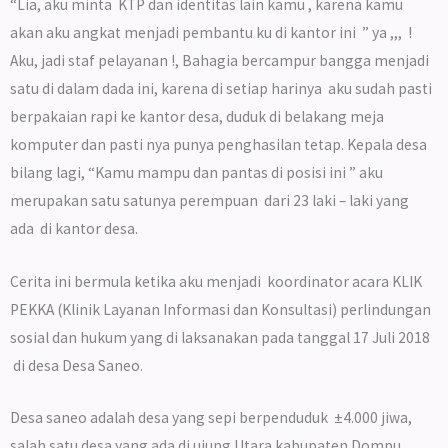
“Lia, aku minta KTP dan identitas lain kamu , karena kamu
akan aku angkat menjadi pembantu ku di kantor ini ” ya ,,, !
Aku, jadi staf pelayanan !, Bahagia bercampur bangga menjadi
satu di dalam dada ini, karena di setiap harinya aku sudah pasti
berpakaian rapi ke kantor desa, duduk di belakang meja
komputer dan pasti nya punya penghasilan tetap. Kepala desa
bilang lagi, “Kamu mampu dan pantas di posisi ini ” aku
merupakan satu satunya perempuan dari 23 laki – laki yang
ada di kantor desa.
Cerita ini bermula ketika aku menjadi koordinator acara KLIK
PEKKA (Klinik Layanan Informasi dan Konsultasi) perlindungan
sosial dan hukum yang di laksanakan pada tanggal 17 Juli 2018
di desa Desa Saneo.
Desa saneo adalah desa yang sepi berpenduduk ±4.000 jiwa,
salah satu desa yang ada di ujung Utara kabupaten Dompu,