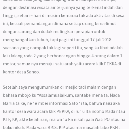
dengan destinasi wisata air terjunnya yang terkenal indah dan
tinggi , sehari – hari di musim kemarau tak ada aktivitas di sesa
ini, kecuali pemandangan dimana setiap orang berselimut
dengan sarung dan duduk melingkari perapian untuk
menghangatkan tubuh, tapi pagi ini tanggal 17 juli 2018
suasana yang nampak tak lagi seperti itu, yang ku lihat adalah
lalu lalang roda 2 yang berboncengan hingga 4 orang dalam 1
motor, semua nya menuju satu arah yaitu acara klik PEKKA di
kantor desa Saneo.
Setelah saya mengumumkan di mesjid tadi malam dengan
bahasa mbojo ku “Assalamualaikum, santabe mena ta, Mada
Marlia ta ke, ne ‘ e mbei informasi Sato ‘ i ta, bahwa naisi aka
kantor desa wara acara klik PEKKA, di ru ‘ u Ita ndoho Mada ntau
KTP, KK, akte kelahiran, ma wa ‘ u Ra nikah pala Wati PO ntau na
buku nikah, Mada wara BPJS, KIP atau ma masalah labo PKH ,