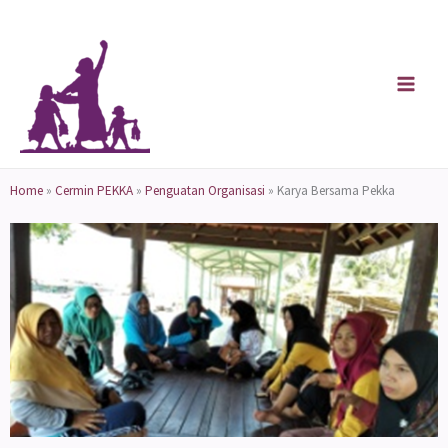
Skip
to
content
Home
»
Cermin PEKKA
»
Penguatan Organisasi
»
Karya Bersama Pekka