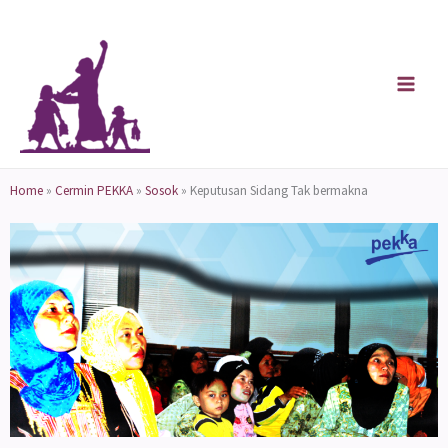
Skip
to
content
Home
»
Cermin PEKKA
»
Sosok
»
Keputusan Sidang Tak bermakna