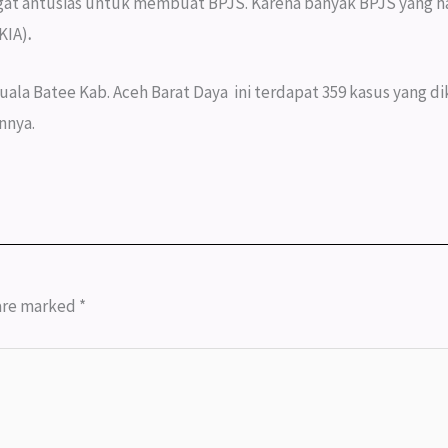
angat antusias untuk membuat BPJS. Karena banyak BPJS yang har
KIA)
.
a Batee Kab. Aceh Barat Daya ini terdapat 359 kasus yang dik
nnya.
 are marked
*