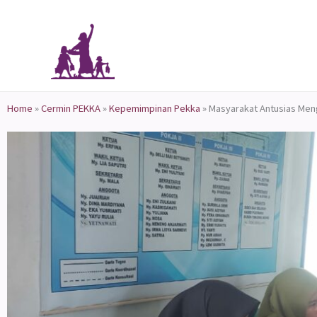
Skip
to
content
Home
»
Cermin PEKKA
»
Kepemimpinan Pekka
»
Masyarakat Antusias Meng