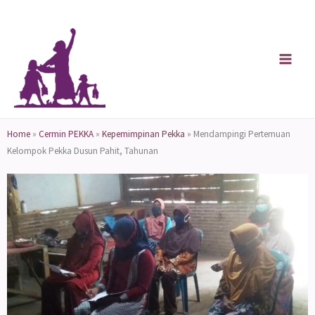
Skip
to
content
Home
»
Cermin PEKKA
»
Kepemimpinan Pekka
»
Mendampingi Pertemuan
Kelompok Pekka Dusun Pahit, Tahunan