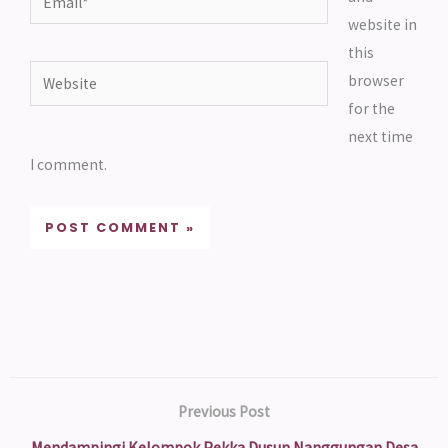
website in
this
Website
browser
for the
next time
I comment.
Previous Post
Mendampingi Kelompok Pekka Dusun Nanggungan Desa