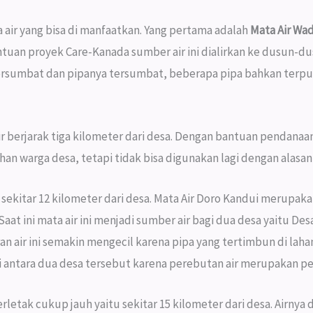
air yang bisa di manfaatkan. Yang pertama adalah
Mata Air Wa
ntuan proyek Care-Kanada sumber air ini dialirkan ke dusun-du
umbat dan pipanya tersumbat, beberapa pipa bahkan terputus
r berjarak tiga kilometer dari desa. Dengan bantuan pendanaan
n warga desa, tetapi tidak bisa digunakan lagi dengan alasan
k sekitar 12 kilometer dari desa. Mata Air Doro Kandui merupaka
aat ini mata air ini menjadi sumber air bagi dua desa yaitu De
ran air ini semakin mengecil karena pipa yang tertimbun di lah
di antara dua desa tersebut karena perebutan air merupakan pe
rletak cukup jauh yaitu sekitar 15 kilometer dari desa. Airny