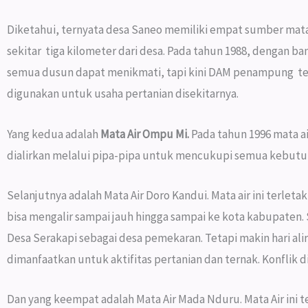
Diketahui, ternyata desa Saneo memiliki empat sumber mata 
sekitar tiga kilometer dari desa. Pada tahun 1988, dengan ba
semua dusun dapat menikmati, tapi kini DAM penampung ters
digunakan untuk usaha pertanian disekitarnya.
Yang kedua adalah
Mata Air Ompu Mi.
Pada tahun 1996 mata ai
dialirkan melalui pipa-pipa untuk mencukupi semua kebutuha
Selanjutnya adalah Mata Air Doro Kandui. Mata air ini terleta
bisa mengalir sampai jauh hingga sampai ke kota kabupaten. S
Desa Serakapi sebagai desa pemekaran. Tetapi makin hari ali
dimanfaatkan untuk aktifitas pertanian dan ternak. Konflik 
Dan yang keempat adalah Mata Air Mada Nduru. Mata Air ini te