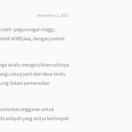
November 2, 2021
gi oleh pegunungan tinggi,
lah 4.000 jiwa, dengan jumlah
arga selalu mengeluhkan sulitnya
yang cukup jauh dari desa tentu
ngsung dalam pemenuhan
elontorkan anggaran untuk
Ada wilayah yang airnya berlimpah