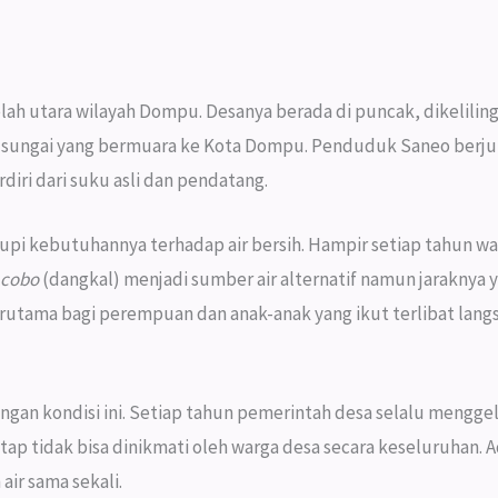
lah utara wilayah Dompu. Desanya berada di puncak, dikelilin
n sungai yang bermuara ke Kota Dompu. Penduduk Saneo berjum
diri dari suku asli dan pendatang.
kupi kebutuhannya terhadap air bersih. Hampir setiap tahun w
acobo
(dangkal) menjadi sumber air alternatif namun jaraknya 
rutama bagi perempuan dan anak-anak yang ikut terlibat la
gan kondisi ini. Setiap tahun pemerintah desa selalu mengg
tap tidak bisa dinikmati oleh warga desa secara keseluruhan. 
ir sama sekali.