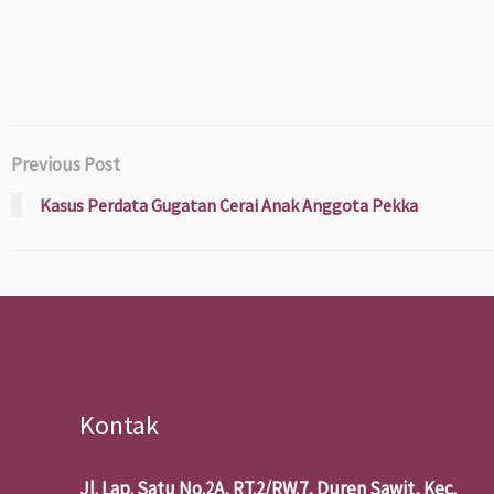
Previous Post
Kasus Perdata Gugatan Cerai Anak Anggota Pekka
Kontak
Jl. Lap. Satu No.2A, RT.2/RW.7, Duren Sawit, Kec.