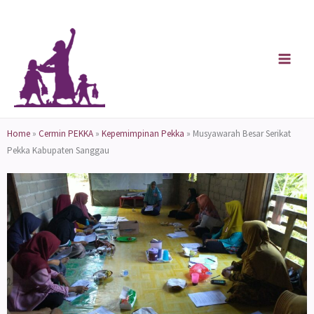
Skip
to
content
Home
»
Cermin PEKKA
»
Kepemimpinan Pekka
»
Musyawarah Besar Serikat
Pekka Kabupaten Sanggau