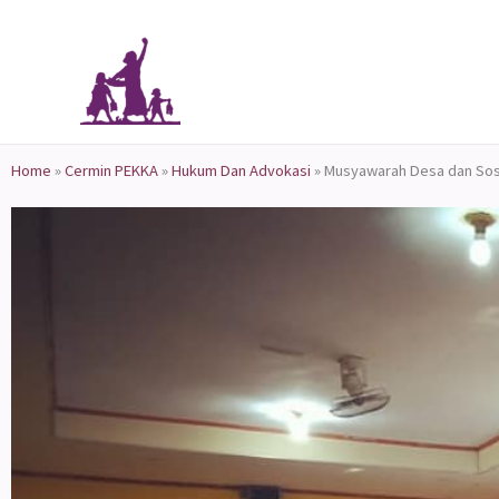
Skip
to
content
Home
»
Cermin PEKKA
»
Hukum Dan Advokasi
»
Musyawarah Desa dan Sosi