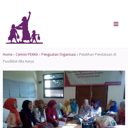
Skip
to
content
Home
»
Cermin PEKKA
»
Penguatan Organisasi
»
Pelatihan Pendataan di
Pusdiklat Alta Karya