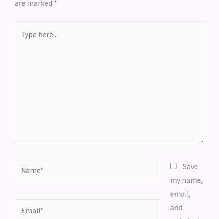
are marked
*
Type
here..
Name*
Save
my name,
email,
Email*
and