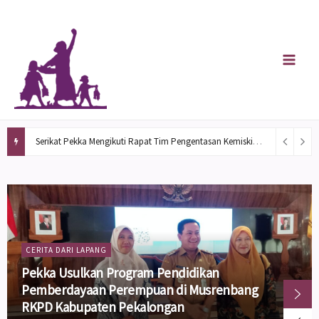
Skip
to
content
Serikat Pekka Mengikuti Rapat Tim Pengentasan Kemiskinan di Kabupaten Pekalongan
CERITA DARI LAPANG
Pekka Usulkan Program Pendidikan
Pemberdayaan Perempuan di Musrenbang
RKPD Kabupaten Pekalongan