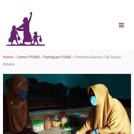
Skip
to
content
Home
»
Cermin PEKKA
»
Partisipasi Politik
»
Penerima Bansos Tak Sesuai
Kriteria